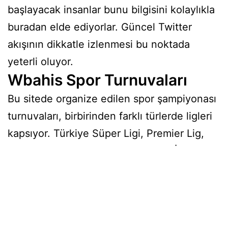
başlayacak insanlar bunu bilgisini kolaylıkla
buradan elde ediyorlar. Güncel Twitter
akışının dikkatle izlenmesi bu noktada
yeterli oluyor.
Wbahis Spor Turnuvaları
Bu sitede organize edilen spor şampiyonası
turnuvaları, birbirinden farklı türlerde ligleri
kapsıyor. Türkiye Süper Ligi, Premier Lig,
UEFA Şampiyonlar Ligi, Serie A ve İtalya
Kupası gibi birtakım organizasyonlara özel
olarak turnuvalar burada düzenlenmektedir.
Yüksek seviye yatırım oranları ile bahis
severler burada kendilerini çok hoşnut bir