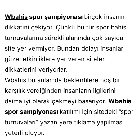
Wbahis
spor şampiyonası
birçok insanın
dikkatini çekiyor. Çünkü bu tür spor bahis
turnuvalarına sürekli alanında çok sayıda
site yer vermiyor. Bundan dolayı insanlar
güzel etkinliklere yer veren siteler
dikkatlerini veriyorlar.
Wbahis bu anlamda beklentilere hoş bir
karşılık verdiğinden insanların ilgilerini
daima iyi olarak çekmeyi başarıyor.
Wbahis
spor şampiyonası
katılımı için sitedeki ‘’spor
turnuvaları’’ yazan yere tıklama yapılması
yeterli oluyor.