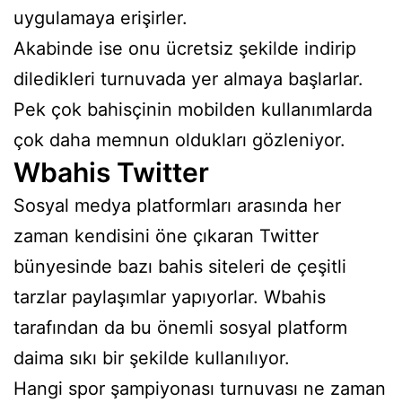
uygulamaya erişirler.
Akabinde ise onu ücretsiz şekilde indirip
diledikleri turnuvada yer almaya başlarlar.
Pek çok bahisçinin mobilden kullanımlarda
çok daha memnun oldukları gözleniyor.
Wbahis Twitter
Sosyal medya platformları arasında her
zaman kendisini öne çıkaran Twitter
bünyesinde bazı bahis siteleri de çeşitli
tarzlar paylaşımlar yapıyorlar. Wbahis
tarafından da bu önemli sosyal platform
daima sıkı bir şekilde kullanılıyor.
Hangi spor şampiyonası turnuvası ne zaman